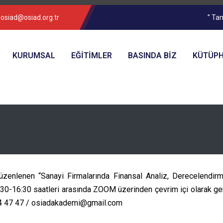
osiad@osiad.org.tr
” Ta
KURUMSAL
EĞİTİMLER
BASINDA BIZ
KÜTÜP
zenlenen “Sanayi Firmalarında Finansal Analiz, Derecelendirm
16:30 saatleri arasında ZOOM üzerinden çevrim içi olarak gerçekle
2 354 47 47 / osiadakademi@gmail.com